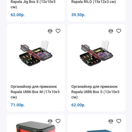
Rapala Jig Box S (12х10х5
Rapala RILO (15х12х3 см)
Санки
см)
62.00р.
39.50р.
Жерлицы
Термосы, термосумки
Багры
Шумовки, черпаки
Коробки, каны
Искусственные приманки
Органайзер для приманок
Органайзер для приманок
Rapala Utiliti Box M (17х10х5
Rapala Utiliti Box S (12х10х5
см)
см)
Газовые плитки, горелки, лампы
71.00р.
62.00р.
Теплообменники для зимней палатки
Прочее