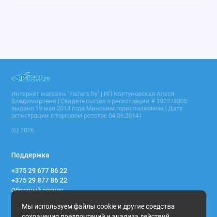
Интернет магазин "Fishers.by" | ИП Колтуновская Алеся
Владимировна | Свидетельство о регистрации # 192274805
выдано 19 мая 2014 года Минским горисполкомом | Дата
регистрации в торговом реестре 04.06.2014 |
(c) 2026
Поддержка
+375 29 677 86 22
+375 29 877 86 22
Обратный звонок
Мы используем файлы cookie и другие средства
Режим работы
сохранения предпочтений и анализа действий