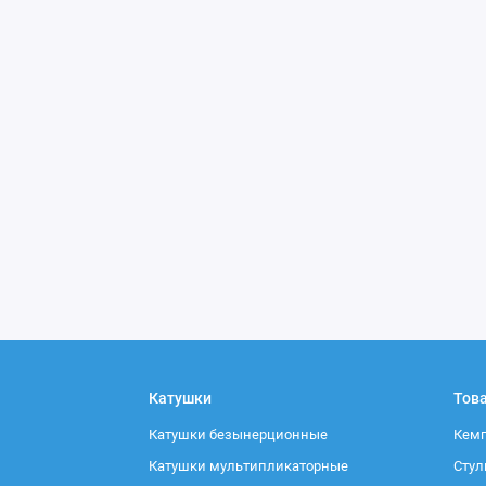
Катушки
Тов
Катушки безынерционные
Кемп
Катушки мультипликаторные
Стул