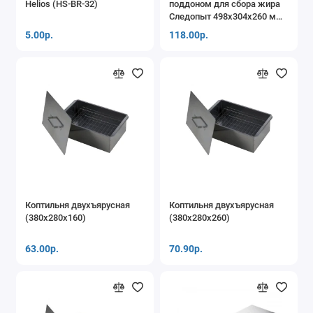
Helios (HS-BR-32)
поддоном для сбора жира
Коптильни, мангалы
Следопыт 498x304x260 мм,
сталь 1 мм PF-GR-15
5.00р.
118.00р.
Термосы, термосумки
Газовые плитки, горелки, лампы
Треноги костровые
Кемпинговые фонари
Капканы
Компасы, барометры
Коптильня двухъярусная
Коптильня двухъярусная
(380х280х160)
(380х280х260)
Прочие аксессуары для туризма
63.00р.
70.90р.