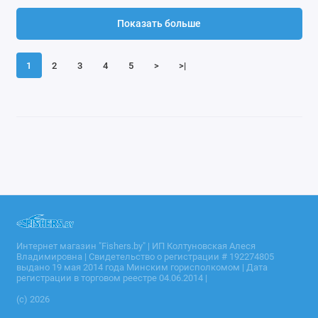
Показать больше
1
2
3
4
5
>
>|
Интернет магазин "Fishers.by" | ИП Колтуновская Алеся
Владимировна | Свидетельство о регистрации # 192274805
выдано 19 мая 2014 года Минским горисполкомом | Дата
регистрации в торговом реестре 04.06.2014 |
(c) 2026