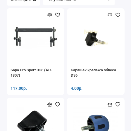
Коптильни, мангалы
Термосы, термосумки
Газовые плитки, горелки, лампы
Треноги костровые
Кемпинговые фонари
Бара Pro Sport D36 (AC-
Барашек крепежа обвеса
Капканы
1807)
D36
Компасы, барометры
117.00р.
4.00р.
Прочие аксессуары для туризма