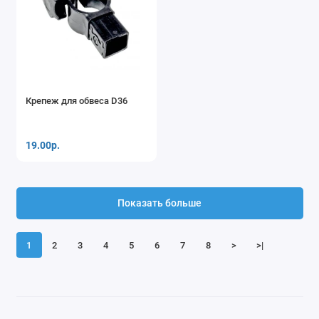
Крепеж для обвеса D36
19.00р.
Показать больше
1
2
3
4
5
6
7
8
>
>|