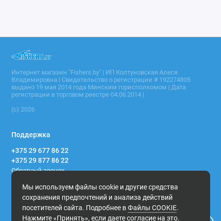
Интернет магазин "Fishers.by" | ИП Колтуновская Алеся
Владимировна | Свидетельство о регистрации # 192274805
выдано 19 мая 2014 года Минским горисполкомом | Дата
регистрации в торговом реестре 04.06.2014 |
(c) 2026
Поддержка
+375 29 677 86 22
+375 29 877 86 22
Обратный звонок
Мы используем файлы cookie и другие средства
Режим работы
сохранения предпочтений и анализа действий
Пн - Пт с 9:00 до 21:00
посетителей сайта. Подробнее в
Файлы COOKIE
.
Нажмите «Принять», если даете согласие на это.