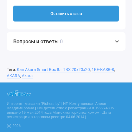
Оставить отзыв
Вопросы и ответы
0
Теги:
Кан Akara Smart Box 8л ПВХ 20х20х20
,
1КЕ-KASB-8
,
AKARA
,
Akara
Интернет магазин "Fishers.by" | ИП Колтуновская Алеся
Владимировна | Свидетельство о регистрации # 192274805
выдано 19 мая 2014 года Минским горисполкомом | Дата
регистрации в торговом реестре 04.06.2014 |
(c) 2026